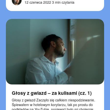
12 czerwca 2022
3 min czytania
Głosy z gwiazd – za kulisami (cz. 1)
Głosy z gwiazd Zaczęło się całkiem niespodziewanie.
Śpiewałem w hotelowym korytarzu, tak po prostu do
podkładów na YouTubie, ponieważ było mi cholernie