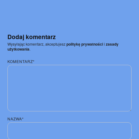
"Mój
głos
–
Moje
ja"
Dodaj komentarz
Wysyłając komentarz, akceptujesz
politykę prywatności
i
zasady
użytkowania
.
KOMENTARZ*
NAZWA*