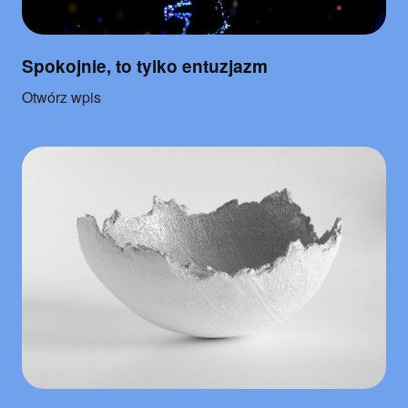
Spokojnie, to tylko entuzjazm
o
Otwórz wpis
"Spokojnie,
to
tylko
entuzjazm"