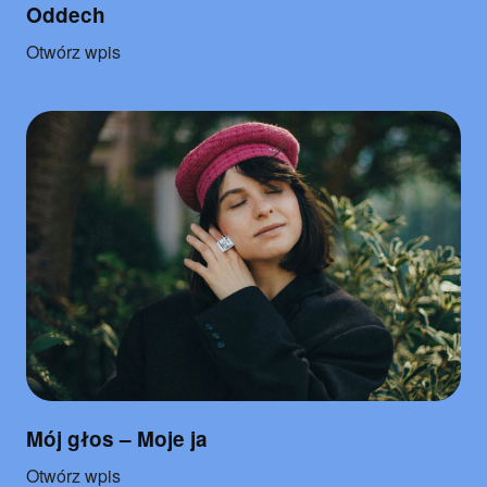
Oddech
o
Otwórz wpis
"Oddech"
Mój głos – Moje ja
o
Otwórz wpis