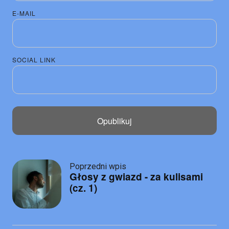
E-MAIL
SOCIAL LINK
Post
Poprzedni wpis
Głosy z gwiazd - za kulisami
navigation
(cz. 1)