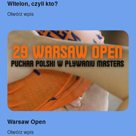
Witelon, czyli kto?
o
Otwórz wpis
"Witelon,
czyli
kto?"
Warsaw Open
o
Otwórz wpis