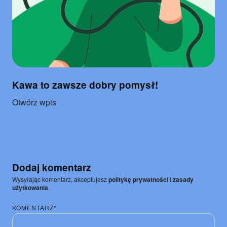
Kawa to zawsze dobry pomysł!
o
Otwórz wpis
"Kawa
to
zawsze
dobry
pomysł!"
Dodaj komentarz
Wysyłając komentarz, akceptujesz
politykę prywatności
i
zasady
użytkowania
.
KOMENTARZ*