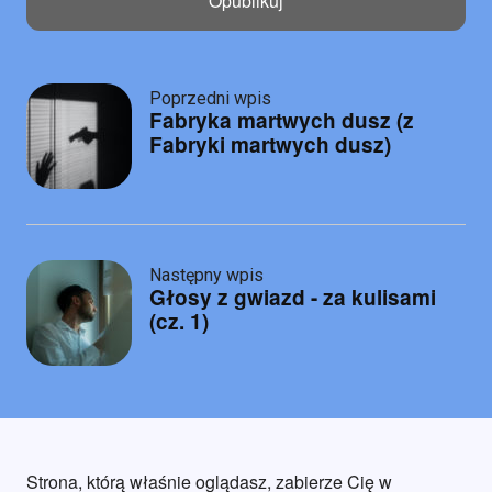
Post
Poprzedni wpis
Fabryka martwych dusz (z
navigation
Fabryki martwych dusz)
Następny wpis
Głosy z gwiazd - za kulisami
(cz. 1)
Strona, którą właśnie oglądasz, zabierze Cię w