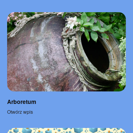
"Warsaw
Open"
Arboretum
o
Otwórz wpis
"Arboretum"