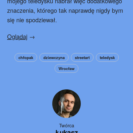
mojego teledysku nabrał więc dodatkowego
znaczenia, którego tak naprawdę nigdy bym
się nie spodziewał.
Oglądaj
→
chłopak
dziewczyna
streetart
teledysk
Wrocław
Twórca
Łukasz