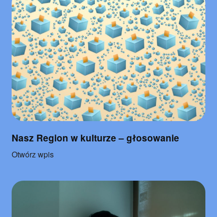
Nasz Region w kulturze – głosowanie
o
Otwórz wpis
"Nasz
Region
w
kulturze
–