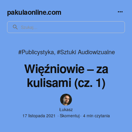
pakulaonline.com
SEARCH
#Publicystyka
,
#Sztuki Audiowizualne
Więźniowie – za
kulisami (cz. 1)
Author
Łukasz
17 listopada 2021
Skomentuj
4 min czytania