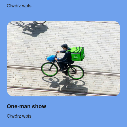
o
Otwórz wpis
"Pułapka
na
negatywizm"
One-man show
o
Otwórz wpis
"One-