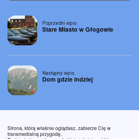
Post
Poprzedni wpis
Stare Miasto w Głogowie
navigation
Następny wpis
Dom gdzie indziej
Strona, którą właśnie oglądasz, zabierze Cię w
transmedialną przygodę.