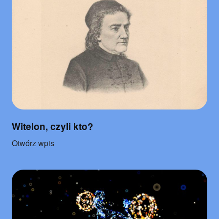
Witelon, czyli kto?
o
Otwórz wpis
"Witelon,
czyli
kto?"