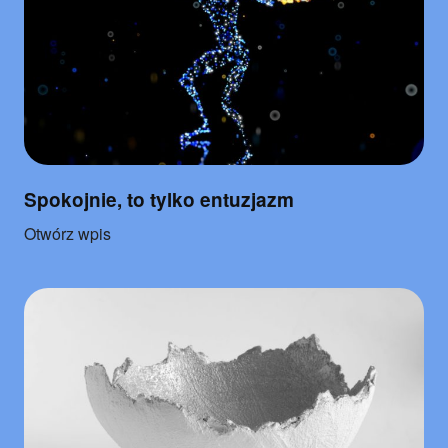
Spokojnie, to tylko entuzjazm
o
Otwórz wpis
"Spokojnie,
to
tylko
entuzjazm"